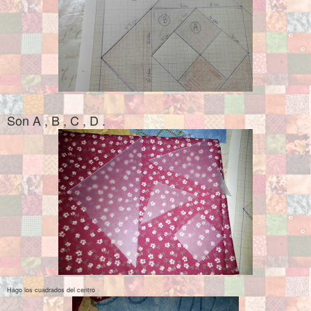
Son A , B , C , D .
Hago los cuadrados del centro