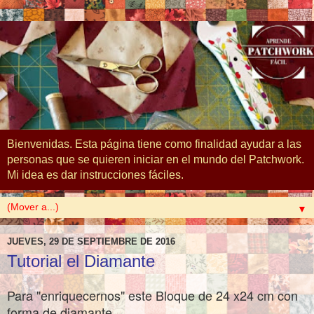
Bienvenidas. Esta página tiene como finalidad ayudar a las
personas que se quieren iniciar en el mundo del Patchwork.
Mi idea es dar instrucciones fáciles.
▼
JUEVES, 29 DE SEPTIEMBRE DE 2016
Tutorial el Diamante
Para
"enriq
uecernos" este
Bloque de 24 x24 cm con
forma de diamante.