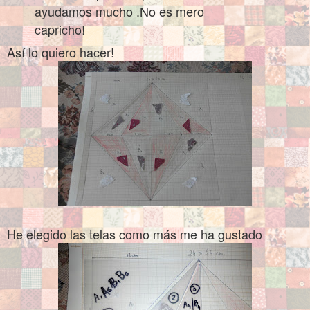
ayudamos mucho .No es mero
capricho!
Así lo quiero hacer!
He elegido las telas como más me ha gustado